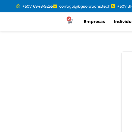
+507 6948-9255
contigo@bgsolutions.tech
+507 3
0
Empresas
Individu