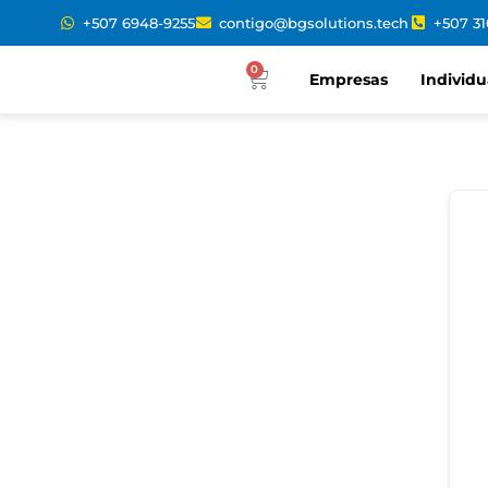
+507 6948-9255
contigo@bgsolutions.tech
+507 3
0
Empresas
Individu