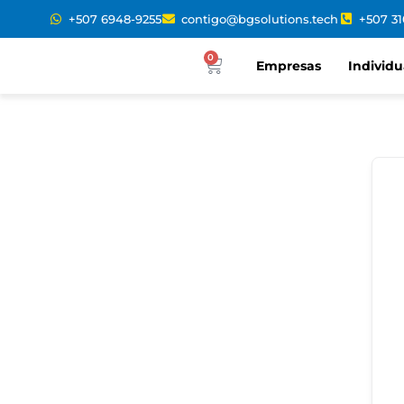
+507 6948-9255
contigo@bgsolutions.tech
+507 3
0
Empresas
Individu