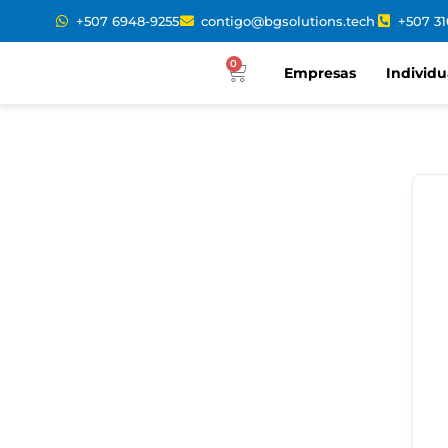
+507 6948-9255
contigo@bgsolutions.tech
+507 3
0
Empresas
Individu