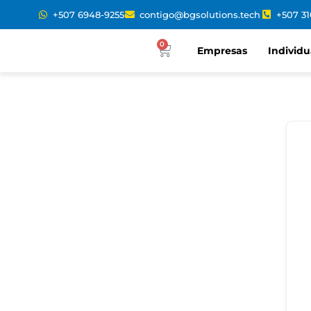
+507 6948-9255
contigo@bgsolutions.tech
+507 3
0
Empresas
Individu