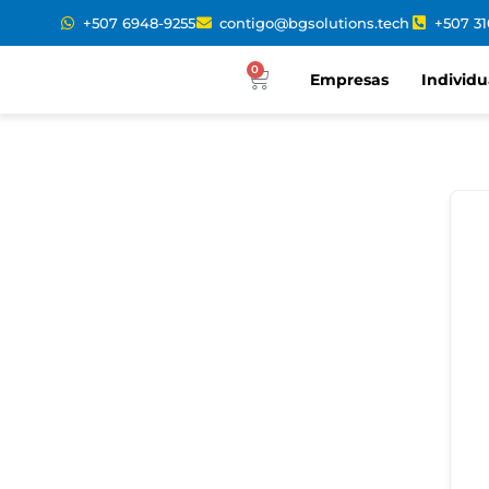
+507 6948-9255
contigo@bgsolutions.tech
+507 3
0
Empresas
Individu