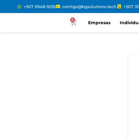
+507 6948-9255
contigo@bgsolutions.tech
+507 3
0
Empresas
Individu