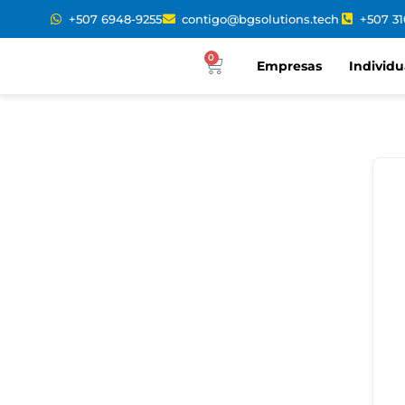
+507 6948-9255
contigo@bgsolutions.tech
+507 3
0
Empresas
Individu