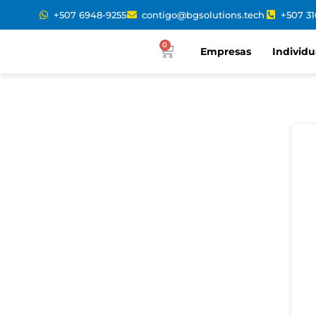
+507 6948-9255
contigo@bgsolutions.tech
+507 3
0
Empresas
Individu