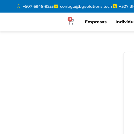
+507 6948-9255
contigo@bgsolutions.tech
+507 3
0
Empresas
Individu