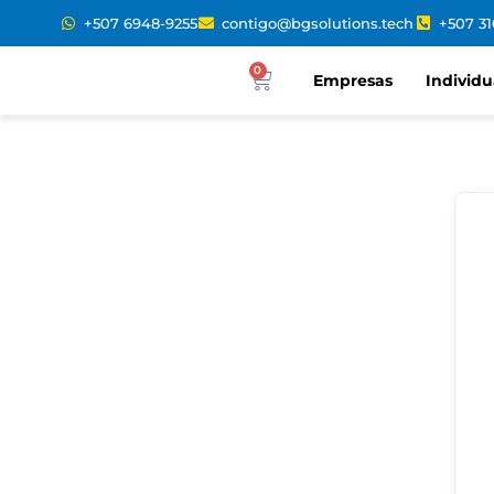
+507 6948-9255
contigo@bgsolutions.tech
+507 3
0
Empresas
Individu