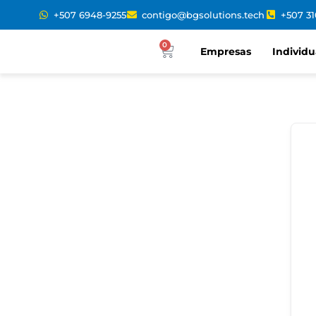
+507 6948-9255
contigo@bgsolutions.tech
+507 3
0
Empresas
Individu