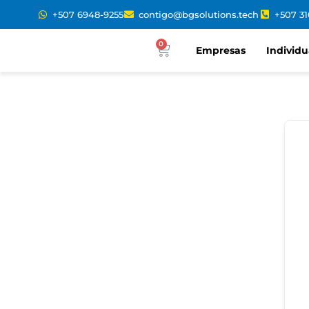
+507 6948-9255
contigo@bgsolutions.tech
+507 3
0
Empresas
Individu