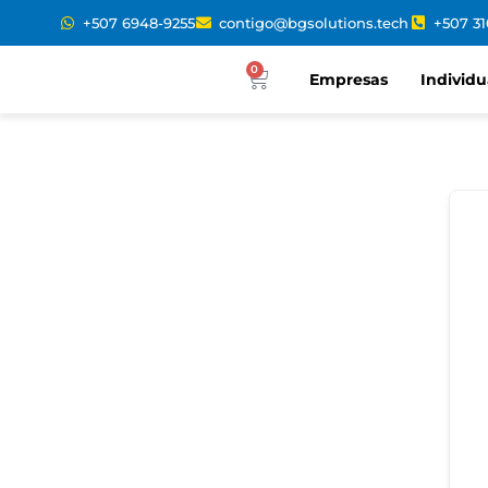
+507 6948-9255
contigo@bgsolutions.tech
+507 3
0
Empresas
Individu