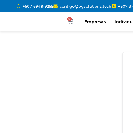
+507 6948-9255
contigo@bgsolutions.tech
+507 3
0
Empresas
Individu