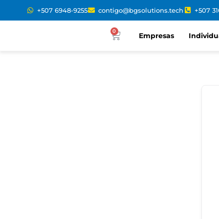
+507 6948-9255
contigo@bgsolutions.tech
+507 3
0
Empresas
Individu