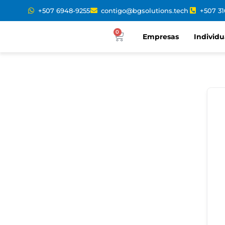
+507 6948-9255
contigo@bgsolutions.tech
+507 3
0
Empresas
Individu