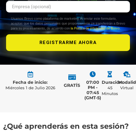
Usamos Brevo como plataforma de marketing. Al enviar este formulario,
aceptas que los datos personales que proporcionaste se transferirán a Brevo
para su procesamiento, de acuerdo con
la Política de privacidad de Brevo.
REGISTRARME AHORA
Fecha de inicio:
07:00
Duración:
Modalid
GRATÍS
PM -
Miércoles 1 de Julio 2026
45
Virtual
07:45
Minutos
(GMT-5)
¿Qué aprenderás en esta sesión?